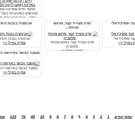
מחקר חדש שמראה שאנ
מרגישים בשיוויון וזה בקוד
שלנו - העם דורש צדק ח
עכשיו
צר ופסיכידאלי
סרט מצוייר קצר, מרגש
אנימציה בובות היפי
צפייה במייל >>
ומיוחד...
צר ופסיכידאלי
אנימציה בובות היפים
סרט מצוייר קצר, מרגש ומיוחד
ה במייל >>
צפייה במייל >>
מלטביה
צפייה במייל >>
משבר הבשר באירופה היה
משבר הבשר באירופה היה
צפייה במייל >>
עמוד קודם
1
2
3
4
5
6
7
8
9
10
40
70
110
עמו