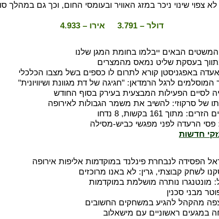
א צפוי שינוי ניכר במזג האוויר ובעומסי החום, וכך גם במהלך ס
דולר – 3.791 אירו – 4.933
משטים הבאים ייבלמו בחומת המגן שלנו
ווך בעסקת שליט נמאס מהמצרים
אעדה באפגניסטן קורא לתרום לו כספים בשל מצבו הכלכלי
מוסלמים לרגל הרמדאן: "חגיגה של דת מגוונת ושיוויונית"
ה לסיים הפעילות המבצעית בעירק בסוף החודש
 של סרקוזי: להשיב את משמר הגבולות לאירופה
 מתוך 161 בקשות, 8 נדחו
פסי הרעדה לפני מפגשי כביש-מסילה
זקי חדשות
ל הפסידה לנבחרת פינלנד במוקדמות אליפות אירופה
ו לשחק קבוצתי, גרין: לא באנו מרוכזים
: מונטנגרו נותרה מושלמת במוקדמות
וטר מבני סכנין
צפה מהקהל להגיע במשחקים החשובים
 במגעים ראשוניים עם מישאלוב