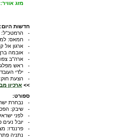
מזג אוויר:
ל
חדשות היום:
- הרמטכ"ל: ה
- חמאס: למת
- ארגון אל ק
- אובמה ברך ה
- ארה"ב צפוי
- ראש מפלגתו
- ילדי העובדים הזרים:
- הצעת חוק: 
>>
ארכיון מב
ספורט:
- נבחרת ישרא
- שיבק: הפסקנ
- לפני ישראל
- יובל נעים פ
- פרננדז: מ
- נתניה פתחה