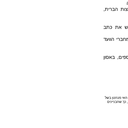
רצות הברית,
גיש את כתב
וגי המלכות בברית המועצות": ברית המועצות מוציאה להורג 13 מחברי הוועד
יינס מתרסקת על הר אוגורה. 520 איש נספים, באסון
שמועה לפיה ישקע האי מנהטן בשל
אי, יגררו את דרומו לים, יסובבו אותו ב־1801 ויחזירו אותו, כך שהבניינים