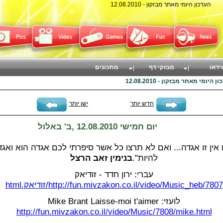
העדכון היומי מאתר מבזקון - 12.08.2010
וידאו
מבזקי דף
מתכונים
 היומי מאתר מבזקון - 12.08.2010
חדש יותר
ישן יותר
יום חמישי 12.08.2010 ,ב' באלול
אין זו אגדה... ואם לא תרצו כל אשר סיפרתי לכם אגדה הוא ואגד
להיות".
בנימין זאב הרצל
עברי: ירון חדד - זודיאק
http://fun.mivzakon.co.il/video/Music_heb/7807/זודיאק.html
Mike Brant Laisse-moi t'aimer :לועזי
http://fun.mivzakon.co.il/video/Music/7808/mike.html