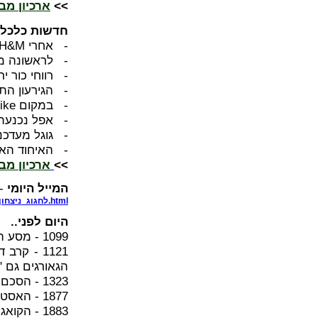
>>
ארכיון מב
חדשות כלכלה
- אחרי H&M: גם המותג הפופולרי Forever 21 בדרך לישראל
- לראשונה מזה 20 שנה: אניית חיטה אמריקאית ה
- רווחי כור ירדו מ-1.3 מיליארד ש' ל
- הגירעון התקציבי
- במקום Like: טוויטר משיקה כפתור Tweet
- אפל נכנעת 
- גוגל מעדכנת
- האיחוד האי
>>
ארכיון מב
המייל היומי
- 
http://fun.mivzakon.co.il/video/Daily/7845/לחגוג_ניצחון_גול.html
היום לפני..
1099 - מסע הצלב הראשון: קרב אשקלון: הצלבנים מביסים את הפאטימים
1121 - ק
הגאורגים גם "
1323 - הסכם נותבורג בין שבדיה לבין נובגורוד.
1877 - האסטרונום אסף הול מגלה את דימוס, אחד משני ירחיו של מאדים
1883 - הקואגה האחרונה מתה בגן החיות ארטיס מגיסטרה באמסטרדם