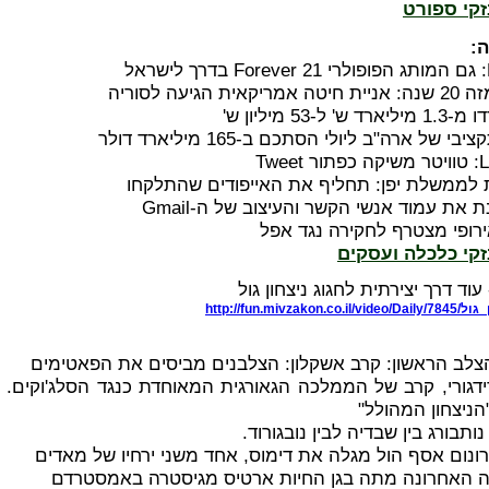
זקי ספורט
:
גיעה לסוריה
-53 מיליון ש'
 של ארה"ב ליולי הסתכם ב-165 מיליארד דולר
לממשלת יפן: תחליף את האייפודים שהתלקחו
 את עמוד אנשי הקשר והעיצוב של ה-Gmail
רופי מצטרף לחקירה נגד אפל
זקי כלכלה ועסקים
עוד דרך יצירתית לחגוג ניצחון גול
רב דידגורי, קרב של הממלכה הגאורגית המאוחדת כנגד הסלג'וקים. 
הניצחון המהולל"