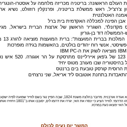
ינסטון צ'רצ'יל, ראש ממשלת בריטניה, ופרנקלין רוזוולט, נשיא א
אמנה האטלנטית
'יימס מקדונלד, השגריר הראשון של ארצות הברית בישראל, מ
הממשלה דוד בן-גוריון
1952 - "הר
פשיסטי, אנשי רוח יהודים בולטים, בהאשמות בגידה מופרכות
1985 - טיסה 123 של ג'פאן איירל
 בהיסטוריה שבו מעורב מטוס יחיד
ניסור האי מנהטן הוא אגדה אורבנית. מדובר בהלצה משנת 1824, שבה הפיץ נגר בשם לוזייר 
בניית הבניינים בקצהו הדרומי. לוזייר הציע כי ינסרו את ה
 האי ימצאו כעת במרכזו.
המשך יום נעים לכולם