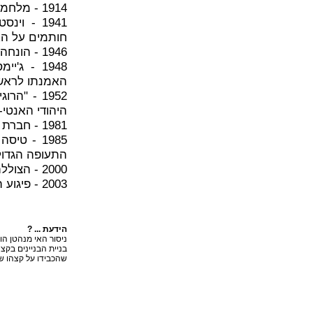
1914 - מלחמת העולם הראשונה: בריטניה מכריזה מלחמה על אוסטרו-הונגריה
1941 - ו
חותמים על ה
1946 - הונחה אבן הפינה למכללה האקדמית בית ברל
1948 - ג
האמנתו לראש-
היהודי האנטי-
1981 - חברת IBM מוציאה לשוק את ה-IBM PC
התעופה הגדול
2000 - הצוללת הרוסית קורסק טובעת בים ברנטס
2003 - פיגוע התאבדות בתחנת אוטובוס ליד אריאל, שני נרצחים
הידעת ... ?
שהכבידו על קצהו של