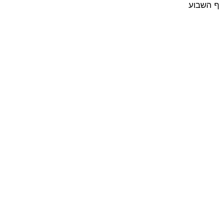
וף השבוע