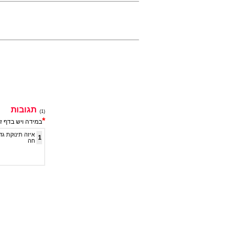
תגובות
(1)
*
במידה ויש בדף ז
איזה תינוקת גד
1
חה