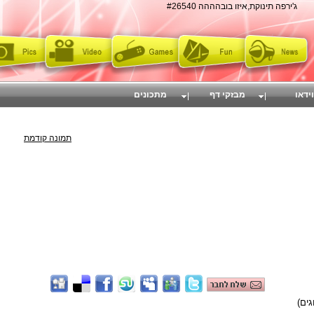
ג'ירפה תינוקת,איזו בובהההה #26540
וידאו
מבזקי דף
מתכונים
תמונה קודמת