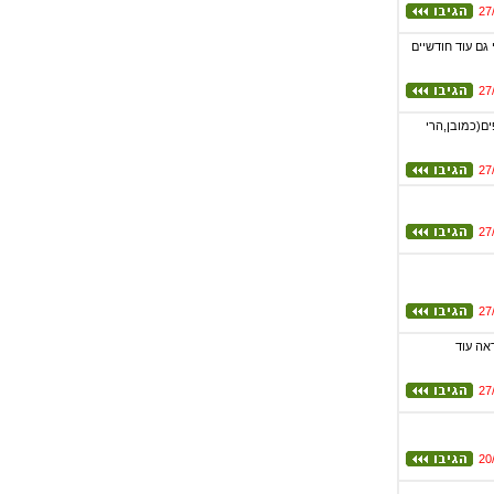
27
גם עוד חודשיים
27
ים(כמובן,הרי
27
27
27
אה עוד
27
20