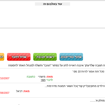
עוד באלבום זה
ה תגובה שלדעתך איננה ראוייה לחץ על כפתור "הגיבו" ותשלח למנהל האתר לחסומה
מאת:
מישהיי
כתגובה
/10/2007
לדברי
חסוי
הילדים מתוקים(לייק קנדי)וכל השאר תמונות מדהימ!ת...
מאת:
דניאל
/08/2007
לק א'........