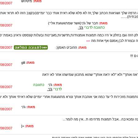
מאת:
מיטלוש
/08/2007
 הרפה שלך ושגיאות הכתב שלך,זה לא פלא שלא ראית אותי כבר יומיים(ובקצב הזה לא תראי אותי 
תית).......
מאת:
חבר של ג'ני(אשר שמתגעגעת אליי)
/08/2007
כתגובה לדברי
ג'ני
ק הזה וגם בחלק א' היו כמה תמונות אומנותיות,חדשניות,מעניינות ובעלות קונספט וראיון באמת יפ
...
 ובצורת לב),אמנם אף אחת מה
מאת:
ההוביט האמן(:
/08/2007
ם !!!
מאת:
gili
/08/2007
אה אותך" ולא "לא יראה אותך" שהוא מתכוון שמישהו אחר לא יראה
מאת:
ג'ני
כתגובה
/08/2007
לדברי
ג'ני
תמונות מזכירות לי עד כמה אני אוהבת אותך ונורא מתגעגעת אחרי יומיים שלא ראיתי אותך ולא יר
מאת:
ג'ני
/08/2007
ה ומכאיבה...אבל תמונות מדהימו ת...אין מה לומר...
מאת:
=]
/08/2007