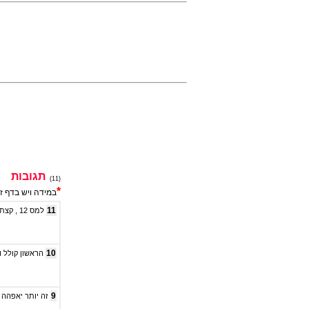
תגובות
(11)
*
במידה ויש בדף ז
11
למס 12 , קצת סכל זהה אמור להיות 10 מס '
10
הראשון קולל ו
9
זה יותר יאפהה מח