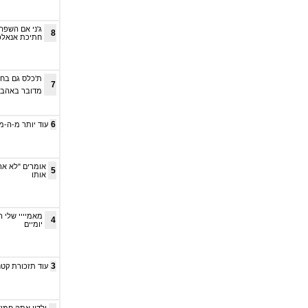
ג'ני אם השפה
8
חתיכת אנאלפב
ת'כלס גם בחל
7
מדובר באהבה
6
עוד יותר מ-ה-מ-
אומרים "לא אר
5
אותו
מאמיייי שלי ה
4
יומיים
3
עוד תזכורת קטנ