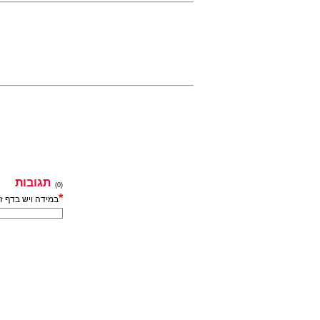
תגובות
(0)
*
במידה ויש בדף ז