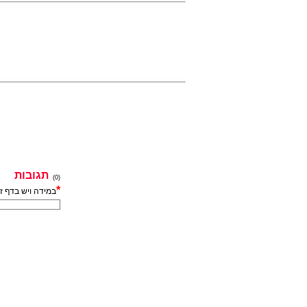
תגובות
(0)
*
במידה ויש בדף ז