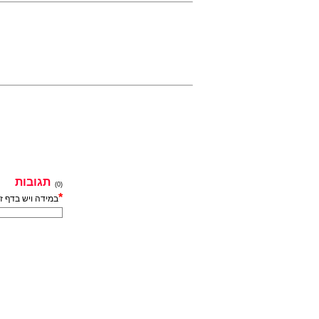
תגובות
(0)
*
במידה ויש בדף ז