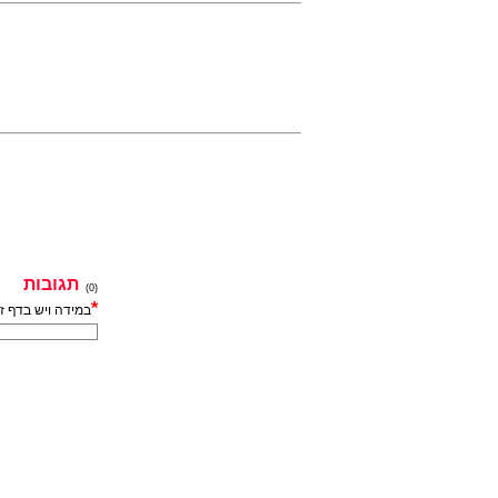
תגובות
(0)
*
במידה ויש בדף ז