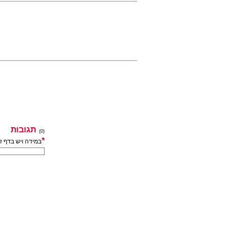
תגובות
(0)
*
במידה ויש בדף ז