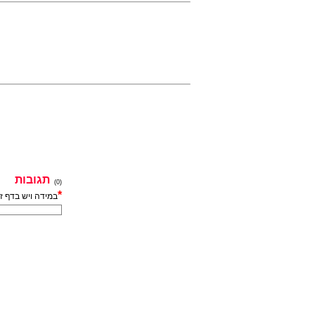
תגובות
(0)
*
במידה ויש בדף ז