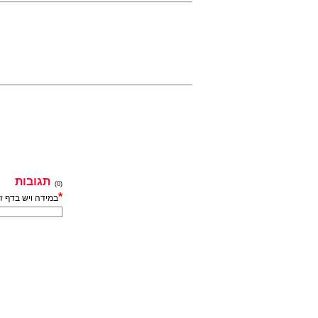
תגובות
(0)
*
במידה ויש בדף ז