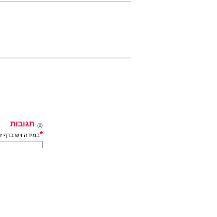
תגובות
(0)
*
במידה ויש בדף ז