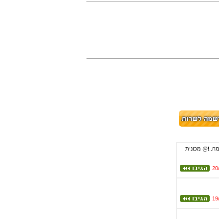
"ש ועולה כ10 מיליון לא זוכר בדיוק מה..!@ מכונית
20
19