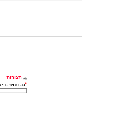
תגובות
(0)
*
במידה ויש בדף ז