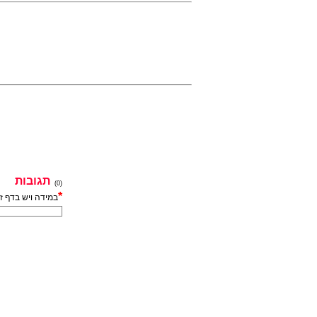
תגובות
(0)
*
במידה ויש בדף ז