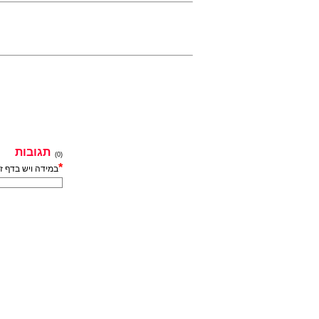
תגובות
(0)
*
במידה ויש בדף ז