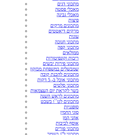
מתכוני דגים
מאכלי פסטה
מאכלי גבינה
פיצות
מתכונים מרקים
מרקים דיאטטים
עוגות
מתכוני חנוכה
מתכוני קפה
ממולאים
ריבות וקונפיטורות
מתכוני פירות יבשים
שמבשלים במשפחת מבזקון
מתכונים להכנת קובה
מתכוני אוכל ב- 5 דקות
מתכוני סלטים
בשר לקראת יום העצמאות
מתכונים לראש השנה
מתכונים לט``ו בשבט
סופגניות
סוגי החמין
אוזני המן
אוסף לביבות
מתכוני פורים
מתכוני ל''ג בעומר