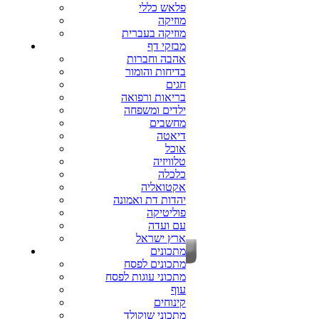
פלאש כללי
מוזיקה
מוזיקה בעברית
מבזקי דף
אהבה וחברות
בדיחות והומור
חגים
בריאות ורפואה
ילדים ומשפחה
מחשבים
דיאטה
אוכל
טלוויזיה
כלכלה
אקטואליה
יהדות דת ואמונה
פוליטיקה
עם ועדה
ארץ ישראל
מתכונים
מתכונים לפסח
מתכוני עוגות לפסח
עוף
קינוחים
מתכוני שוקולד