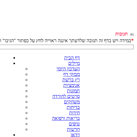
תגובות
(0)
*
במידה ויש בדף זה תגובה שלדעתך איננה ראוייה לחץ על כפתור "הגיבו"
דף הבית
מיילים
העדכון היומי
מבזקי דף
רץ ברשת
אנימציות
תמונות
סרטים להורדה
משחקים
בדיחות
חידות
בריאות ורפואה
טיפים
חדשות
וידאו