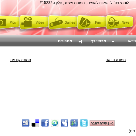
לוחמי צה``ל - גאווה לאומית , תמונות מעזה , חלק ג #15232
וידאו
מבזקי דף
מתכונים
תמונה הבאה
תמונה קודמת