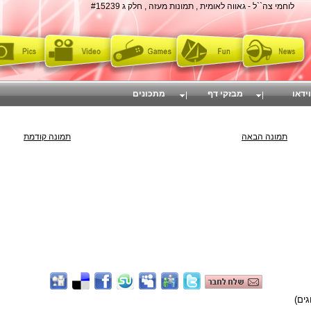
לוחמי צה``ל - גאווה לאומית , תמונות מעזה , חלק ג #15239
וידאו
מבזקי דף
מתכונים
תמונה הבאה
תמונה קודמת