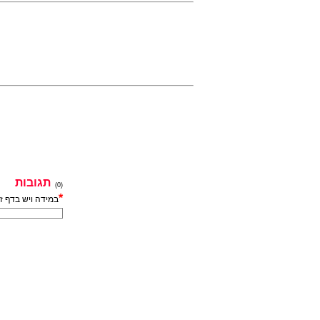
תגובות
(0)
*
במידה ויש בדף ז