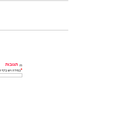
תגובות
(0)
*
במידה ויש בדף ז