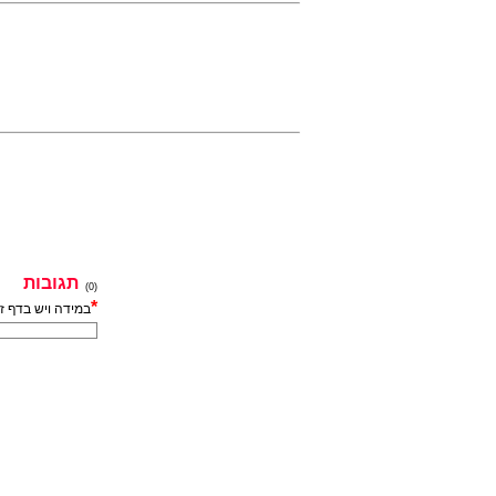
תגובות
(0)
*
במידה ויש בדף ז