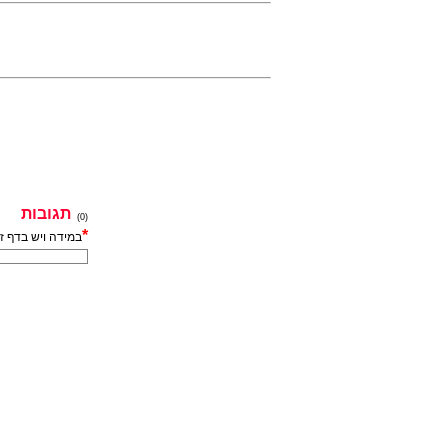
תגובות
(0)
*
במידה ויש בדף ז