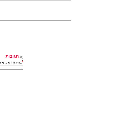
תגובות
(0)
*
במידה ויש בדף ז