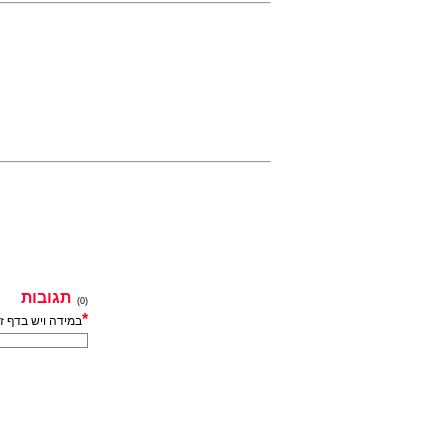
תגובות
(0)
*
במידה ויש בדף ז