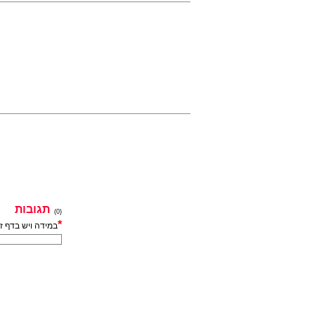
תגובות
(0)
*
במידה ויש בדף ז