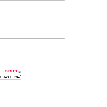
תגובות
(0)
*
במידה ויש בדף ז