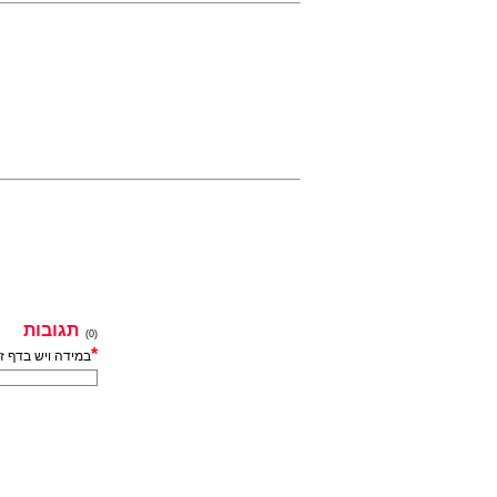
תגובות
(0)
*
במידה ויש בדף ז