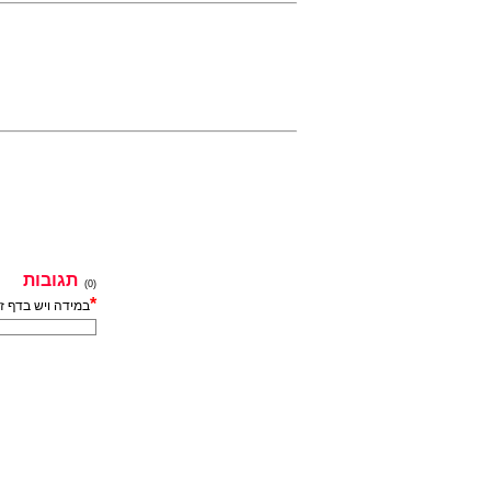
תגובות
(0)
*
במידה ויש בדף ז