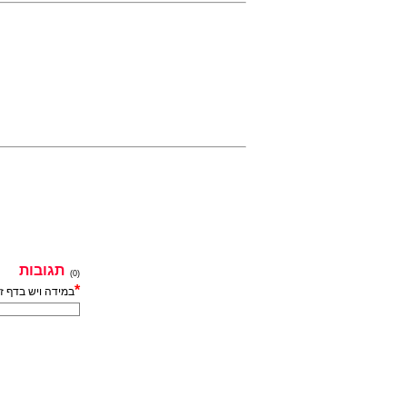
תגובות
(0)
*
במידה ויש בדף ז