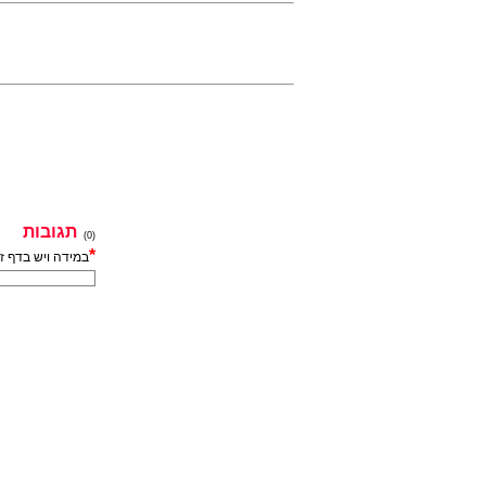
תגובות
(0)
*
במידה ויש בדף ז