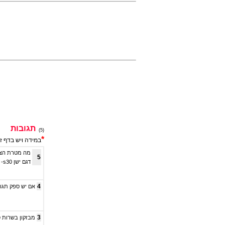
תגובות
(5)
*
במידה ויש בדף ז
5
דגם ישן dsc -s30 והיא מעולה אני כמו מ**גר
4
אם יש ספק תגו
3
מבזקון בשרות ס