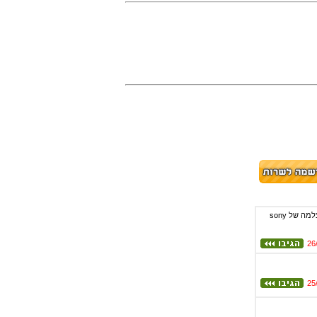
מה מטרת הצגת התמונות? מה זה פירסומת לsony זה עלוב מאוד , אני עם מצלמו** של sony סיימתי . יש לי מצלמה של sony
26
25