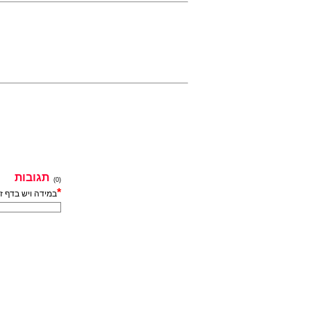
תגובות
(0)
*
במידה ויש בדף ז