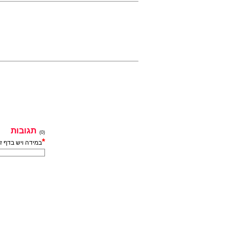
תגובות
(0)
*
במידה ויש בדף ז