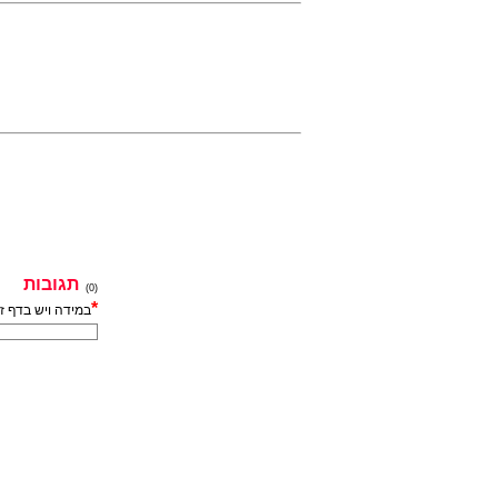
תגובות
(0)
*
במידה ויש בדף ז