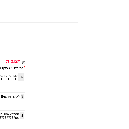
תגובות
(6)
*
במידה ויש בדף ז
למה אתה לא 
6
דדדדדדדדדד
5
לא להיתחצף!!!
מאיפה אתה יוד
4
שם??????????