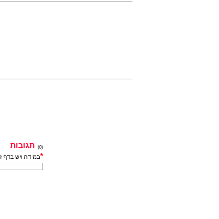
תגובות
(0)
*
במידה ויש בדף ז