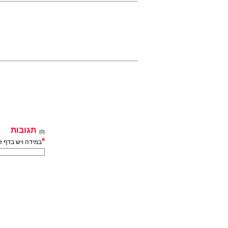
תגובות
(0)
*
במידה ויש בדף ז