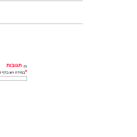
תגובות
(0)
*
במידה ויש בדף ז