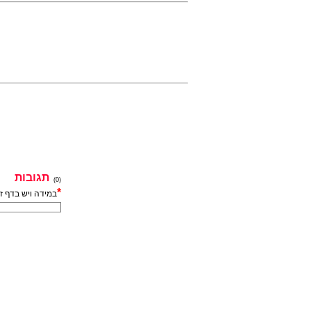
תגובות
(0)
*
במידה ויש בדף ז