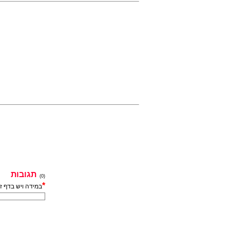
תגובות
(0)
*
במידה ויש בדף ז