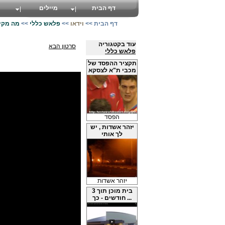
דף הבית
מיילים
דף הבית
>>
וידאו
>>
פלאש כללי
>>
מה מקיי
עוד בקטגוריה
סרטון הבא
פלאש כללי
תקציר ההפסד של
מכבי ת"א לצסקא
הפסד
יזהר אשדות , יש
לך אותי
יזהר אשדות
בית מוכן תוך 3
חודשים - כך ...