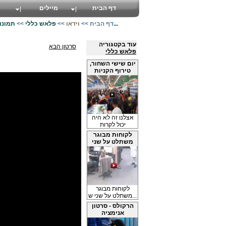
דף הבית
מיילים
תמונות נדירות ראשונות מסוגן של השמש - שוחחר...
דף הבית
>>
וידאו
>>
פלאש כללי
>>
עוד בקטגוריה
סרטון הבא
פלאש כללי
יום שישי השחור,
טירוף הקניות
אצלנו זה לא היה
יכול לקרות
לקוחות מבוגר
משתלט על שני
ש...
לקוחות מבוגר
משתלט על שני ש...
הרקולס - סרטון
אנימציה