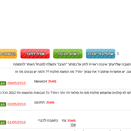
1
תגובה שלדעתך איננה ראוייה לחץ על כפתור "הגיבו" ותשלח למנהל האתר לחסומה
נו, יש אפשרות שתסביר את עצמך יותר? מה המשמ פולטת ?? ולמה יש צבעים מה זה
מאת:
hilonet14
09/05/2010
אוי ואבוי! מה אתם לא קולטים שהשמש פולטת סופ-ות סולאריות יו
מאת:
תתכוננו
02/05/2010
מאת:
כתגובה לדברי
צחי
01/05/2010
אתי