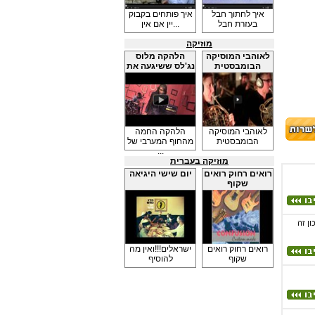
איך לחתוך חבל
איך פותחים בקבוק
בעזרת חבל
יין אם אין...
מוזיקה
לאוהבי המוסיקה
הלהקה מלוס
הבומבסטית
נג'לס ששיגעה את
...
לאוהבי המוסיקה
הלהקה החמה
הבומבסטית
מהחוף המערבי של
...
מוזיקה בעברית
רואים רחוק רואים
יום שישי היגיאה
שקוף
תר ויותר? כל הנבואות מתגשמ-ות! 2012 הכל נכון זה
רואים רחוק רואים
ישראלים!!!ואין מה
שקוף
להוסיף