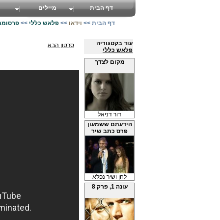
דף הבית
מיילים
דף הבית
>>
וידאו
>>
פלאש כללי
>>
פרסומת
עוד בקטגוריה
סרטון הבא
פלאש כללי
מקום לצדך
דור דניאל
הידעתם ששמעון
פרס כתב שיר
לחן ושיר נפלא
עונה 1, פרק 8