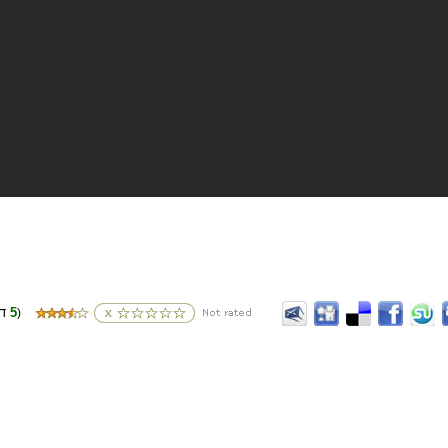
5
(דירוגים
)