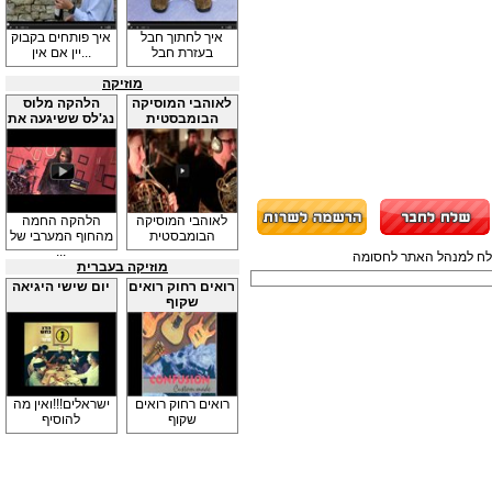
איך לחתוך חבל
איך פותחים בקבוק
בעזרת חבל
יין אם אין...
מוזיקה
לאוהבי המוסיקה
הלהקה מלוס
הבומבסטית
נג'לס ששיגעה את
...
לאוהבי המוסיקה
הלהקה החמה
הבומבסטית
מהחוף המערבי של
...
תשלח למנהל האתר לחסומה
מוזיקה בעברית
רואים רחוק רואים
יום שישי היגיאה
שקוף
רואים רחוק רואים
ישראלים!!!ואין מה
שקוף
להוסיף