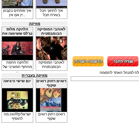
איך לחתוך חבל
איך פותחים בקבוק
בעזרת חבל
יין אם אין...
מוזיקה
לאוהבי המוסיקה
הלהקה מלוס
הבומבסטית
נג'לס ששיגעה את
...
לאוהבי המוסיקה
הלהקה החמה
הבומבסטית
מהחוף המערבי של
...
תשלח למנהל האתר לחסומה
מוזיקה בעברית
רואים רחוק רואים
יום שישי היגיאה
שקוף
רואים רחוק רואים
ישראלים!!!ואין מה
שקוף
להוסיף