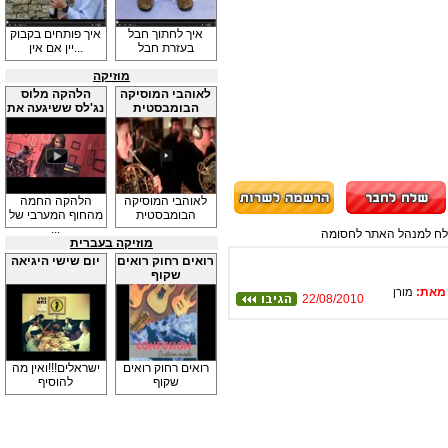
איך לחתוך חבל
איך פותחים בקבוק
בעזרת חבל
יין אם אין...
מוזיקה
לאוהבי המוסיקה
הלהקה מלוס
הבומבסטית
נג'לס ששיגעה את
...
לאוהבי המוסיקה
הלהקה החמה
הבומבסטית
מהחוף המערבי של
...
תשלח למנהל האתר לחסומה
מוזיקה בעברית
רואים רחוק רואים
יום שישי היגיאה
שקוף
מאת:
מורן
22/08/2010
רואים רחוק רואים
ישראלים!!!ואין מה
שקוף
להוסיף