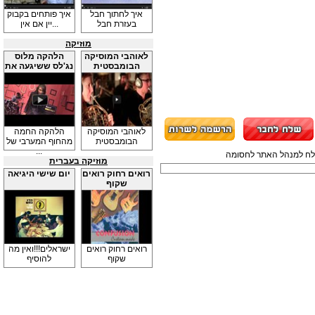
איך לחתוך חבל
איך פותחים בקבוק
בעזרת חבל
יין אם אין...
מוזיקה
לאוהבי המוסיקה
הלהקה מלוס
הבומבסטית
נג'לס ששיגעה את
...
לאוהבי המוסיקה
הלהקה החמה
הבומבסטית
מהחוף המערבי של
...
תשלח למנהל האתר לחסומה
מוזיקה בעברית
רואים רחוק רואים
יום שישי היגיאה
שקוף
רואים רחוק רואים
ישראלים!!!ואין מה
שקוף
להוסיף