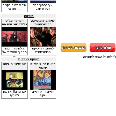
איך לחתוך חבל
איך פותחים בקבוק
בעזרת חבל
יין אם אין...
מוזיקה
לאוהבי המוסיקה
הלהקה מלוס
הבומבסטית
נג'לס ששיגעה את
...
לאוהבי המוסיקה
הלהקה החמה
הבומבסטית
מהחוף המערבי של
...
תשלח למנהל האתר לחסומה
מוזיקה בעברית
רואים רחוק רואים
יום שישי היגיאה
שקוף
רואים רחוק רואים
ישראלים!!!ואין מה
שקוף
להוסיף