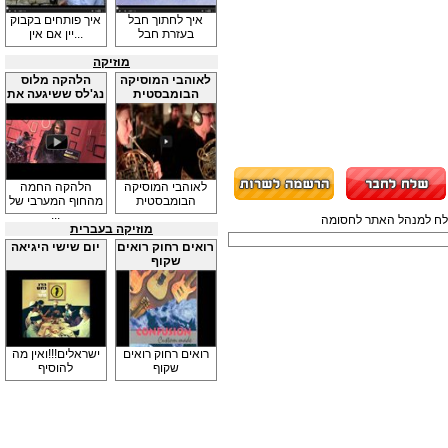
איך לחתוך חבל
איך פותחים בקבוק
בעזרת חבל
יין אם אין...
מוזיקה
לאוהבי המוסיקה
הלהקה מלוס
הבומבסטית
נג'לס ששיגעה את
...
לאוהבי המוסיקה
הלהקה החמה
הבומבסטית
מהחוף המערבי של
...
תשלח למנהל האתר לחסומה
מוזיקה בעברית
רואים רחוק רואים
יום שישי היגיאה
שקוף
רואים רחוק רואים
ישראלים!!!ואין מה
שקוף
להוסיף