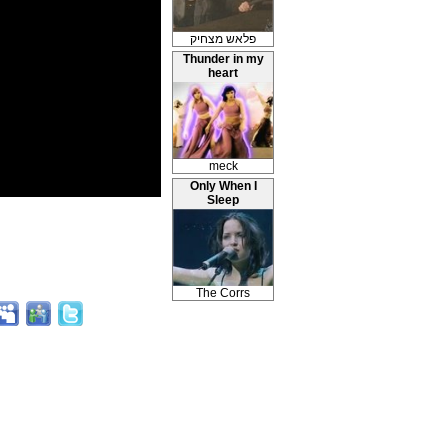
פלאש מצחיק
Thunder in my
heart
meck
Only When I
Sleep
The Corrs