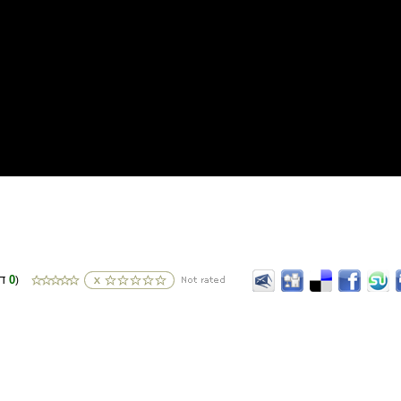
0
(דירוגים
)